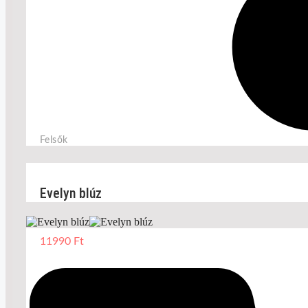
Felsők
Evelyn blúz
11990
Ft