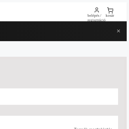
belépés /
kosár
regisztráció
✕