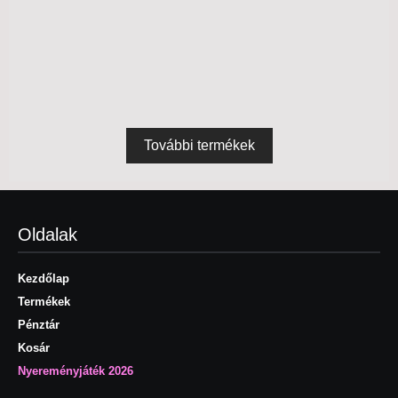
8990
Ft
Termék megtekintés
Felsők
,
Tunikák
További termékek
Oldalak
Kezdőlap
Termékek
Pénztár
Kosár
Nyereményjáték 2026