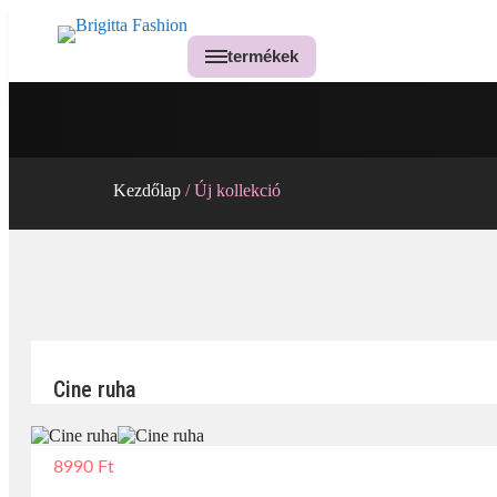
termékek
Kezdőlap
/ Új kollekció
Cine ruha
8990
Ft