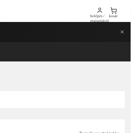
belépés /
kosár
regisztráció
✕