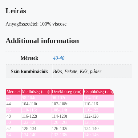
Leírás
Anyagösszetétel: 100% viscose
Additional information
Méretek
40-48
Szín kombinációk
Bézs, Fekete, Kék, púder
Méretek
Mellbőség (cm)t
Derékbőség (cm)t
Csípőbőség (cm)
42
98-104t
96-102t
104-110
44
104-110t
102-108t
110-116
46
110-116t
108-114t
116-122
48
116-122t
114-120t
122-128
50
122-128t
120-126t
128-134
52
128-134t
126-132t
134-140
54
134-140t
132-138t
140-146