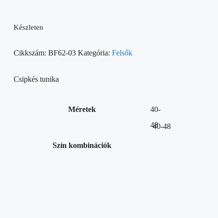
Készleten
Cikkszám:
BF62-03
Kategória:
Felsők
Csipkés tunika
Méretek
40-
48
40-48
Szín kombinációk