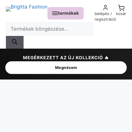
termékek
belépés /
kosár
regisztráció
MEGÉRKEZETT AZ ÚJ KOLLEKCIÓ 🔥
✕
Megnézem