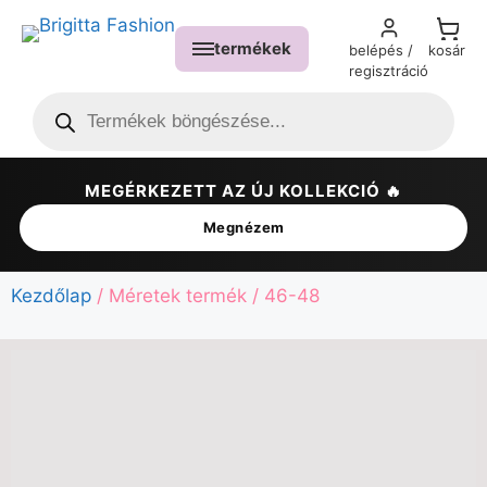
termékek
belépés /
kosár
regisztráció
MEGÉRKEZETT AZ ÚJ KOLLEKCIÓ 🔥
✕
Megnézem
Kezdőlap
/ Méretek termék / 46-48