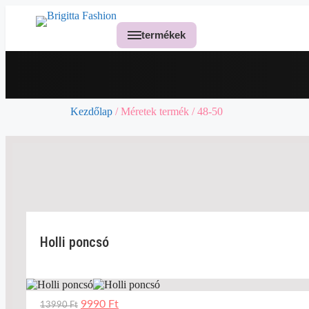
termékek
Kezdőlap
/ Méretek termék / 48-50
Holli poncsó
9990
Ft
13990
Ft