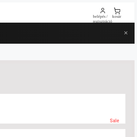
belépés /
kosár
regisztráció
✕
Sale