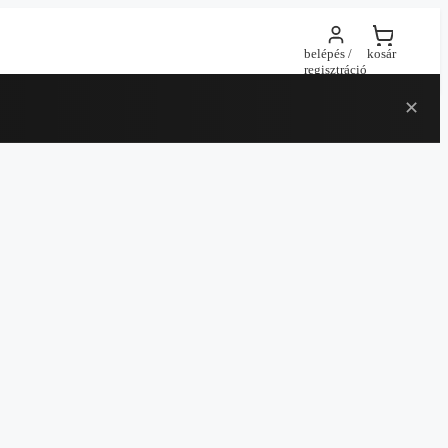
belépés /
kosár
regisztráció
✕