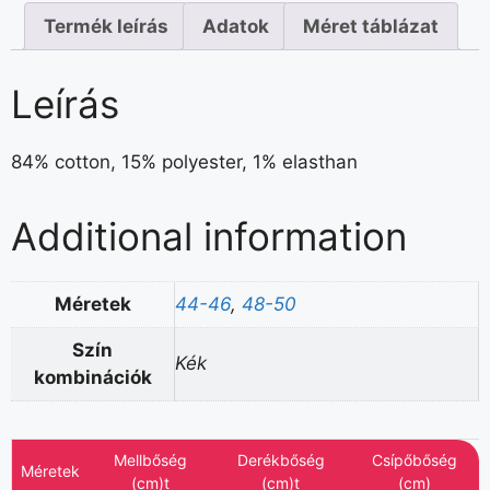
Termék leírás
Adatok
Méret táblázat
Leírás
84% cotton, 15% polyester, 1% elasthan
Additional information
Méretek
44-46
,
48-50
Szín
Kék
kombinációk
Mellbőség
Derékbőség
Csípőbőség
Méretek
(cm)t
(cm)t
(cm)