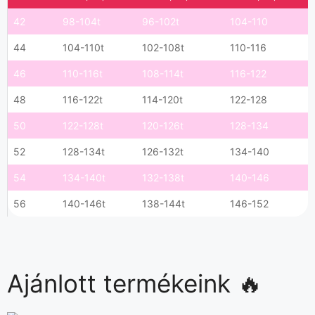
42
98-104t
96-102t
104-110
44
104-110t
102-108t
110-116
46
110-116t
108-114t
116-122
48
116-122t
114-120t
122-128
50
122-128t
120-126t
128-134
52
128-134t
126-132t
134-140
54
134-140t
132-138t
140-146
56
140-146t
138-144t
146-152
Ajánlott termékeink 🔥