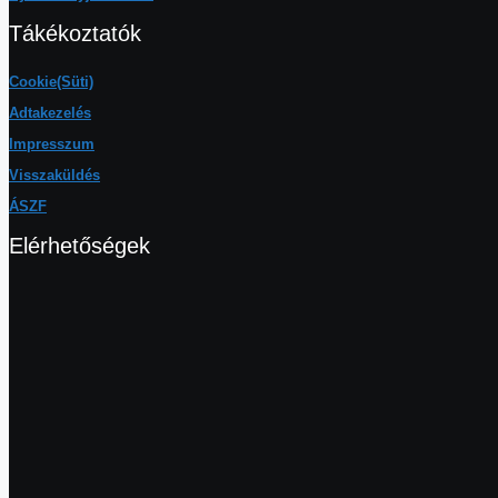
Tákékoztatók
Cookie(Süti)
Adtakezelés
Impresszum
Visszaküldés
ÁSZF
Elérhetőségek