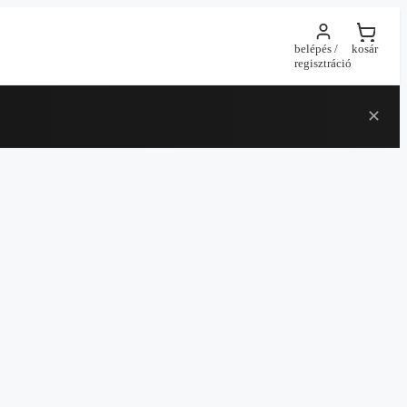
belépés /
kosár
regisztráció
✕