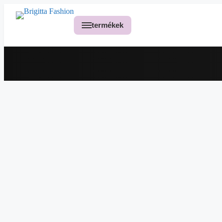
Kilépés
a
termékek
tartalomba