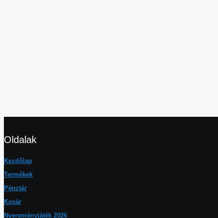
Oldalak
Kezdőlap
Termékek
Pénztár
Kosár
Nyereményjáték 2026