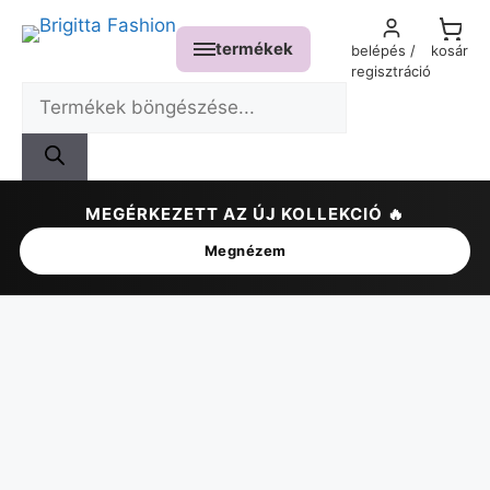
termékek
belépés /
kosár
regisztráció
MEGÉRKEZETT AZ ÚJ KOLLEKCIÓ 🔥
✕
Megnézem