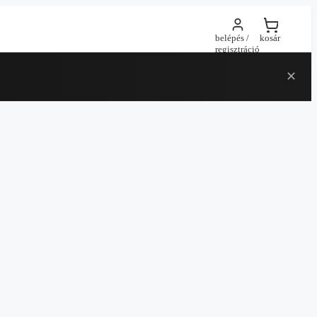
belépés /
kosár
regisztráció
✕