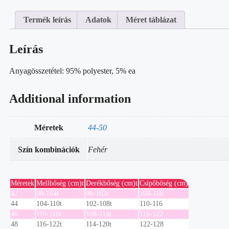
Termék leírás
Adatok
Méret táblázat
Leírás
Anyagösszetétel: 95% polyester, 5% ea
Additional information
Méretek
44-50
Szín kombinációk
Fehér
Méretek
Mellbőség (cm)t
Derékbőség (cm)t
Csípőbőség (cm)
42
98-104t
96-102t
104-110
44
104-110t
102-108t
110-116
46
110-116t
108-114t
116-122
48
116-122t
114-120t
122-128